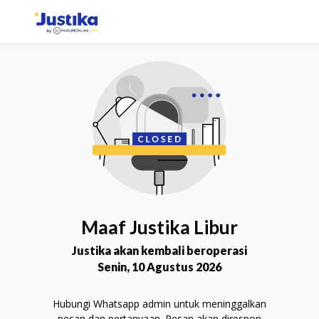
Konsultasi via Chat
Selesaikan permasalahan Anda lebih mudah dan
fleksibel dengan chat langsung bersama Mitra
Advokat.
Chat Sekarang
Maaf Justika Libur
Justika akan kembali beroperasi
Senin, 10 Agustus 2026
Hubungi Whatsapp admin untuk meninggalkan
Konsultasi via Telepon
pesan dan pertanyaan. Pesan akan direspon