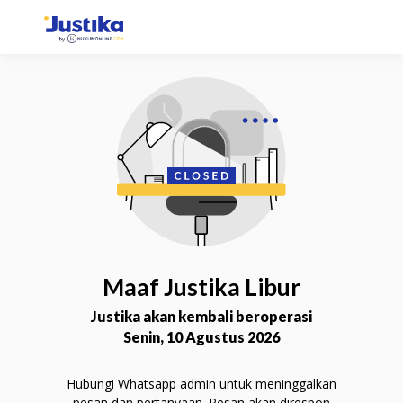
Konsultasi via Chat
Selesaikan permasalahan Anda lebih mudah dan
fleksibel dengan chat langsung bersama Mitra
Advokat.
Chat Sekarang
Maaf Justika Libur
Justika akan kembali beroperasi
Senin, 10 Agustus 2026
Hubungi Whatsapp admin untuk meninggalkan
Konsultasi via Telepon
pesan dan pertanyaan. Pesan akan direspon