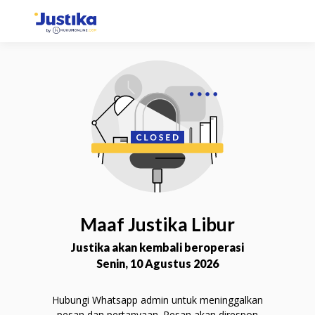
Konsultasi via Chat
Selesaikan permasalahan Anda lebih mudah dan
fleksibel dengan chat langsung bersama Mitra
Advokat.
Chat Sekarang
Maaf Justika Libur
Justika akan kembali beroperasi
Senin, 10 Agustus 2026
Hubungi Whatsapp admin untuk meninggalkan
Konsultasi via Telepon
pesan dan pertanyaan. Pesan akan direspon