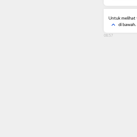
Untuk melihat t
di bawah.
08:57