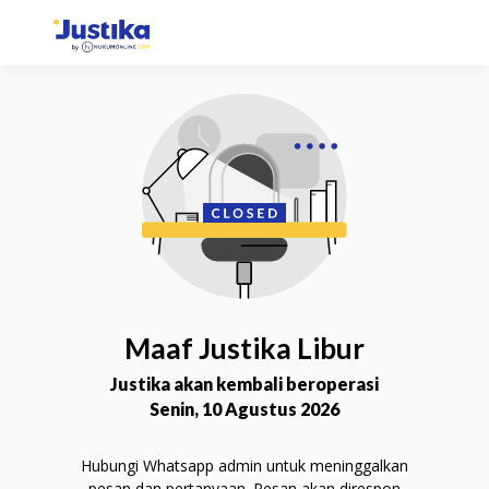
Konsultasi via Chat
Selesaikan permasalahan Anda lebih mudah dan
fleksibel dengan chat langsung bersama Mitra
Advokat.
Chat Sekarang
Maaf Justika Libur
Justika akan kembali beroperasi
Senin, 10 Agustus 2026
Hubungi Whatsapp admin untuk meninggalkan
Konsultasi via Telepon
pesan dan pertanyaan. Pesan akan direspon