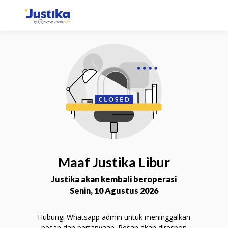
Konsultasi via Chat
Selesaikan permasalahan Anda lebih mudah dan
fleksibel dengan chat langsung bersama Mitra
Advokat.
Chat Sekarang
Maaf Justika Libur
Justika akan kembali beroperasi
Senin, 10 Agustus 2026
Hubungi Whatsapp admin untuk meninggalkan
Konsultasi via Telepon
pesan dan pertanyaan. Pesan akan direspon