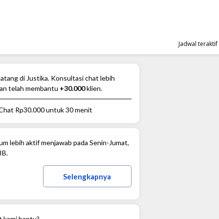
Jadwal terakti
atang di Justika. Konsultasi chat lebih
an telah membantu
+30.000
klien.
 Chat
Rp30.000
untuk 30 menit
m lebih aktif menjawab pada Senin-Jumat,
IB.
Selengkapnya
t kami bantu?