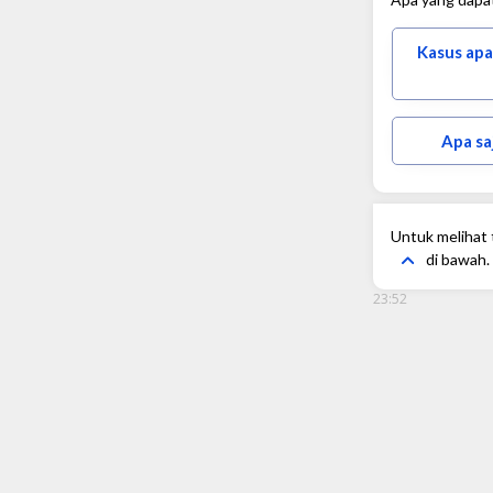
Kasus apa
Apa sa
Untuk melihat t
di bawah.
23:52