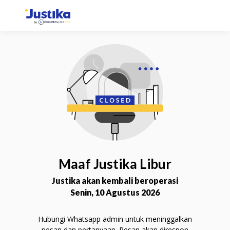
Konsultasi via Chat
Selesaikan permasalahan Anda lebih mudah dan
fleksibel dengan chat langsung bersama Mitra
Advokat.
Chat Sekarang
Maaf Justika Libur
Justika akan kembali beroperasi
Senin, 10 Agustus 2026
Hubungi Whatsapp admin untuk meninggalkan
Konsultasi via Telepon
pesan dan pertanyaan. Pesan akan direspon