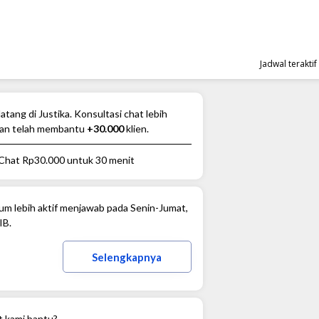
Jadwal terakti
atang di Justika. Konsultasi chat lebih
an telah membantu
+30.000
klien.
 Chat
Rp30.000
untuk 30 menit
m lebih aktif menjawab pada Senin-Jumat,
IB.
Selengkapnya
t kami bantu?