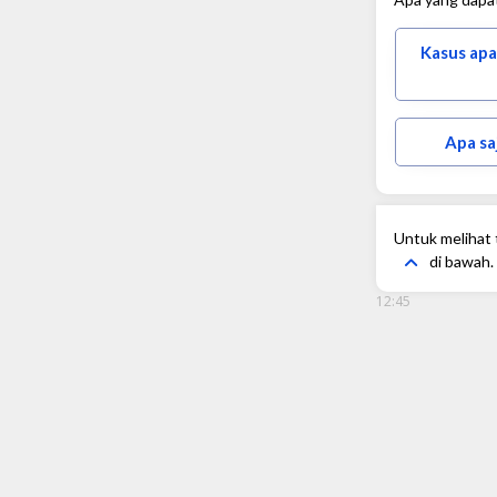
Kasus apa
Apa sa
Untuk melihat t
di bawah.
12:45