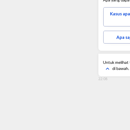
Kasus apa
Apa sa
Untuk melihat t
di bawah.
22:08