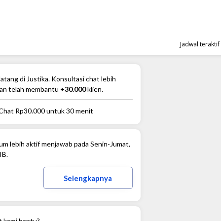
Jadwal terakti
atang di Justika. Konsultasi chat lebih
an telah membantu
+30.000
klien.
 Chat
Rp30.000
untuk 30 menit
m lebih aktif menjawab pada Senin-Jumat,
IB.
Selengkapnya
t kami bantu?