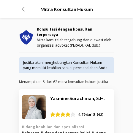
Mitra Konsultan Hukum
Konsultasi dengan konsultan
terpercaya
Mitra kami telah tergabung dan diawasi oleh
organisasi advokat (PERADI, KAI, dsb.)
Justika akan menghubungkan Konsultan Hukum
yang memiliki keahlian sesuai permasalahan Anda
Menampilkan
6
dari
62
mitra konsultan hukum Justika
Yasmine Surachman, S.H.
(
42
)
4.79
dari 5
Bidang keahlian dan spesialisasi
Keluarga, Pidana dan Laporan Polisi, Hutang