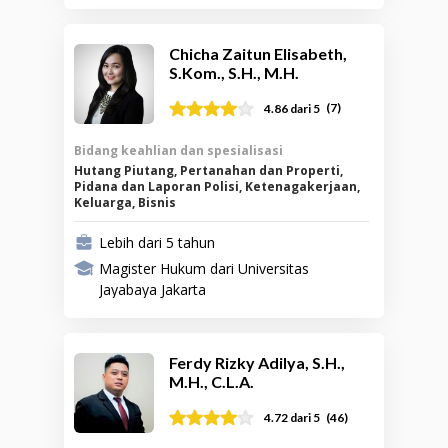
Chicha Zaitun Elisabeth,
S.Kom., S.H., M.H.
(
7
)
4.86
dari 5
Bidang keahlian dan spesialisasi
Hutang Piutang, Pertanahan dan Properti,
Pidana dan Laporan Polisi, Ketenagakerjaan,
Keluarga, Bisnis
Lebih dari 5 tahun
Magister Hukum dari Universitas
Jayabaya Jakarta
Ferdy Rizky Adilya, S.H.,
M.H., C.L.A.
(
46
)
4.72
dari 5