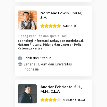
Normand Edwin Elnizar,
S.H.
(
5
)
5
dari 5
Bidang keahlian dan spesialisasi
Teknologi Informasi, Kekayaan Intelektual,
Hutang Piutang, Pidana dan Laporan Polisi,
Ketenagakerjaan
Lebih dari 5 tahun
Sarjana Hukum dari Universitas
Indonesia
Andrian Febrianto, S.H.,
M.H., C.L.A
(
626
)
4.64
dari 5