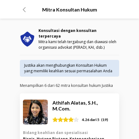
Mitra Konsultan Hukum
Konsultasi dengan konsultan
terpercaya
Mitra kami telah tergabung dan diawasi oleh
organisasi advokat (PERADI, KAI, dsb.)
Justika akan menghubungkan Konsultan Hukum
yang memiliki keahlian sesuai permasalahan Anda
Menampilkan
6
dari
62
mitra konsultan hukum Justika
Athifah Alatas, S.H.,
M.Com.
(
19
)
4.26
dari 5
Bidang keahlian dan spesialisasi
Bisnis, Hutang Piutang, Ketenagakerjaan,