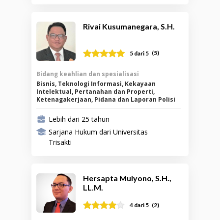
Rivai Kusumanegara, S.H.
(
5
)
5
dari 5
Bidang keahlian dan spesialisasi
Bisnis, Teknologi Informasi, Kekayaan
Intelektual, Pertanahan dan Properti,
Ketenagakerjaan, Pidana dan Laporan Polisi
Lebih dari 25 tahun
Sarjana Hukum dari Universitas
Trisakti
Hersapta Mulyono, S.H.,
LL.M.
(
2
)
4
dari 5