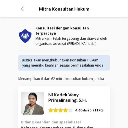
Mitra Konsultan Hukum
Konsultasi dengan konsultan
terpercaya
Mitra kami telah tergabung dan diawasi oleh
organisasi advokat (PERADI, KAI, dsb.)
Justika akan menghubungkan Konsultan Hukum
yang memiliki keahlian sesuai permasalahan Anda
Menampilkan
6
dari
62
mitra konsultan hukum Justika
Ni Kadek Vany
Primaliraning, S.H.
(
1170
)
4.60
dari 5
Bidang keahlian dan spesialisasi
Keluarga, Ketenagakerjaan, Pidana dan