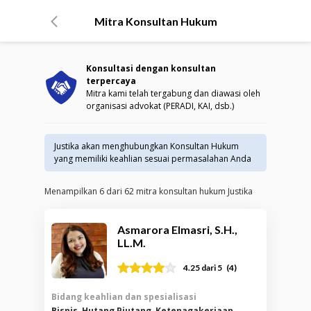
Mitra Konsultan Hukum
Konsultasi dengan konsultan
terpercaya
Mitra kami telah tergabung dan diawasi oleh
organisasi advokat (PERADI, KAI, dsb.)
Justika akan menghubungkan Konsultan Hukum
yang memiliki keahlian sesuai permasalahan Anda
Menampilkan
6
dari
62
mitra konsultan hukum Justika
Asmarora Elmasri, S.H.,
LL.M.
(
4
)
4.25
dari 5
Bidang keahlian dan spesialisasi
Bisnis, Hutang Piutang, Ketenagakerjaan,