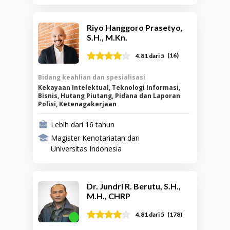
Riyo Hanggoro Prasetyo,
S.H., M.Kn.
(
16
)
4.81
dari 5
Bidang keahlian dan spesialisasi
Kekayaan Intelektual, Teknologi Informasi,
Bisnis, Hutang Piutang, Pidana dan Laporan
Polisi, Ketenagakerjaan
Lebih dari 16 tahun
Magister Kenotariatan dari
Universitas Indonesia
Dr. Jundri R. Berutu, S.H.,
M.H., CHRP
(
178
)
4.81
dari 5