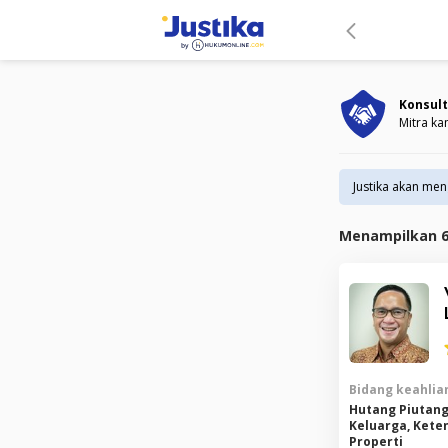
Konsult
Mitra ka
Justika akan me
Menampilkan
Bidang keahlian
Hutang Piutang,
Keluarga, Kete
Properti