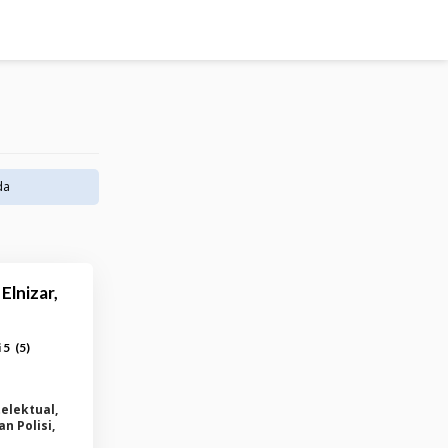
da
Elnizar,
(
5
)
 5
elektual,
n Polisi,