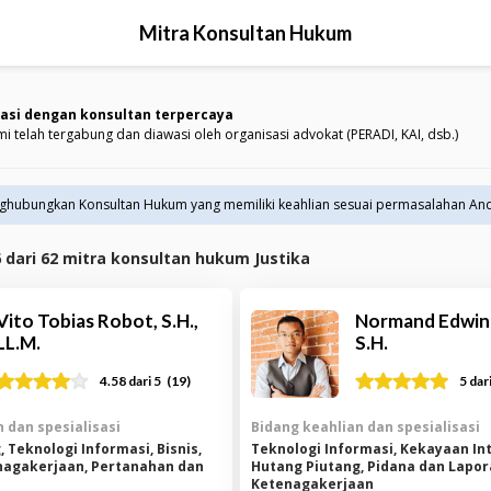
Mitra Konsultan Hukum
asi dengan konsultan terpercaya
mi telah tergabung dan diawasi oleh organisasi advokat (PERADI, KAI, dsb.)
nghubungkan Konsultan Hukum yang memiliki keahlian sesuai permasalahan An
6
dari
62
mitra konsultan hukum Justika
Vito Tobias Robot, S.H.,
Normand Edwin 
LL.M.
S.H.
(
19
)
4.58
dari 5
5
dari
 dan spesialisasi
Bidang keahlian dan spesialisasi
 Teknologi Informasi, Bisnis,
Teknologi Informasi, Kekayaan Int
nagakerjaan, Pertanahan dan
Hutang Piutang, Pidana dan Lapora
Ketenagakerjaan