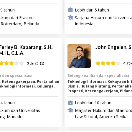
19 tahun
Lebih dari 5 tahun
ukum dari Erasmus
Sarjana Hukum dari Universit
t Rotterdam, Belanda
Indonesia
Ferley B. Kaparang, S.H.,
John Engelen, S.
M.H., C.L.A.
(
1
)
3
dari 5
4.75
 dan spesialisasi
Bidang keahlian dan spesialisasi
, Ketenagakerjaan, Pertanahan
Teknologi Informasi, Kekayaan Int
eknologi Informasi, Keluarga,
Bisnis, Hutang Piutang, Pertanah
Properti, Ketenagakerjaan, Pidan
Laporan Polisi
14 tahun
Lebih dari 10 tahun
ukum dari Universitas
Magister Hukum dari Stanfor
angi Manado
Law School, Amerika Serikat