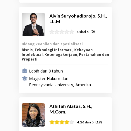
Alvin Suryohadiprojo, S.H.,
LL.M
(
0
)
0 dari 5
Bidang keahlian dan spesialisasi
Bisnis, Teknologi Informasi, Kekayaan
Intelektual, Ketenagakerjaan, Pertanahan dan
Properti
Lebih dari 8 tahun
Magister Hukum dari
Pennsylvania University, Amerika
Serikat
Athifah Alatas, S.H.,
M.Com.
(
19
)
4.26
dari 5