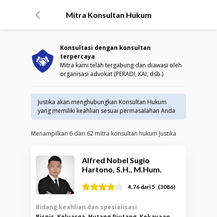
Mitra Konsultan Hukum
Konsultasi dengan konsultan
terpercaya
Mitra kami telah tergabung dan diawasi oleh
organisasi advokat (PERADI, KAI, dsb.)
Justika akan menghubungkan Konsultan Hukum
yang memiliki keahlian sesuai permasalahan Anda
Menampilkan
6
dari
62
mitra konsultan hukum Justika
Alfred Nobel Sugio
Hartono, S.H., M.Hum.
(
3086
)
4.76
dari 5
Bidang keahlian dan spesialisasi
Bisnis, Keluarga, Hutang Piutang, Kekayaan