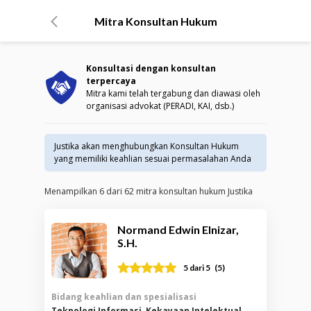
Mitra Konsultan Hukum
Konsultasi dengan konsultan
terpercaya
Mitra kami telah tergabung dan diawasi oleh
organisasi advokat (PERADI, KAI, dsb.)
Justika akan menghubungkan Konsultan Hukum
yang memiliki keahlian sesuai permasalahan Anda
Menampilkan
6
dari
62
mitra konsultan hukum Justika
Normand Edwin Elnizar,
S.H.
(
5
)
5
dari 5
Bidang keahlian dan spesialisasi
Teknologi Informasi, Kekayaan Intelektual,