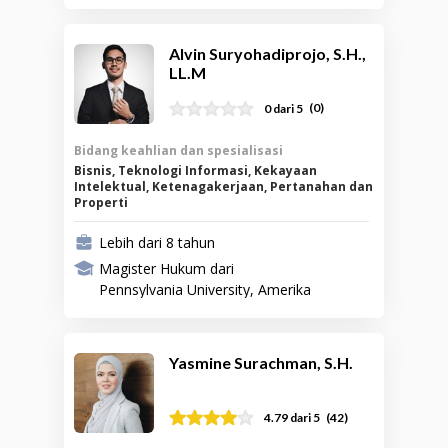
Alvin Suryohadiprojo, S.H.,
LL.M
(
0
)
0 dari 5
Bidang keahlian dan spesialisasi
Bisnis, Teknologi Informasi, Kekayaan
Intelektual, Ketenagakerjaan, Pertanahan dan
Properti
Lebih dari 8 tahun
Magister Hukum dari
Pennsylvania University, Amerika
Serikat
Yasmine Surachman, S.H.
(
42
)
4.79
dari 5