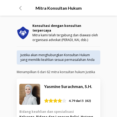
Mitra Konsultan Hukum
Konsultasi dengan konsultan
terpercaya
Mitra kami telah tergabung dan diawasi oleh
organisasi advokat (PERADI, KAI, dsb.)
Justika akan menghubungkan Konsultan Hukum
yang memiliki keahlian sesuai permasalahan Anda
Menampilkan
6
dari
62
mitra konsultan hukum Justika
Yasmine Surachman, S.H.
(
42
)
4.79
dari 5
Bidang keahlian dan spesialisasi
Keluarga, Pidana dan Laporan Polisi, Hutang