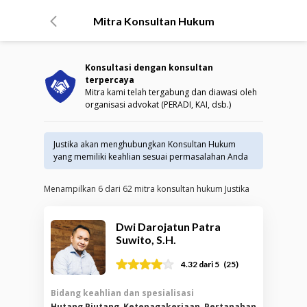
Mitra Konsultan Hukum
Konsultasi dengan konsultan
terpercaya
Mitra kami telah tergabung dan diawasi oleh
organisasi advokat (PERADI, KAI, dsb.)
Justika akan menghubungkan Konsultan Hukum
yang memiliki keahlian sesuai permasalahan Anda
Menampilkan
6
dari
62
mitra konsultan hukum Justika
Dwi Darojatun Patra
Suwito, S.H.
(
25
)
4.32
dari 5
Bidang keahlian dan spesialisasi
Hutang Piutang, Ketenagakerjaan, Pertanahan