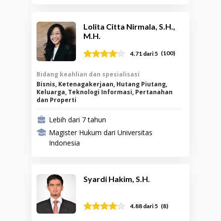
Lolita Citta Nirmala, S.H.,
M.H.
(
100
)
4.71
dari 5
Bidang keahlian dan spesialisasi
Bisnis, Ketenagakerjaan, Hutang Piutang,
Keluarga, Teknologi Informasi, Pertanahan
dan Properti
Lebih dari 7 tahun
Magister Hukum dari Universitas
Indonesia
Syardi Hakim, S.H.
(
8
)
4.88
dari 5