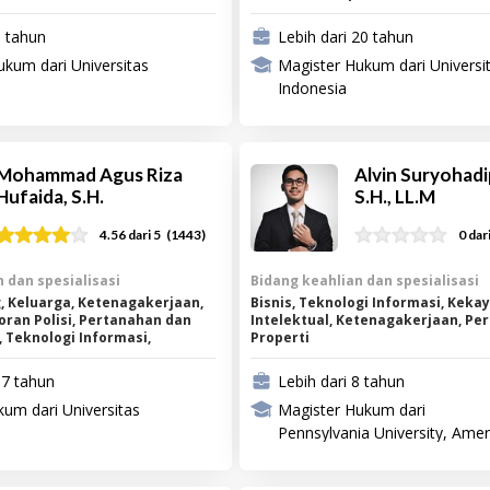
8 tahun
Lebih dari 20 tahun
ukum dari Universitas
Magister Hukum dari Universi
Indonesia
Mohammad Agus Riza
Alvin Suryohadi
Hufaida, S.H.
S.H., LL.M
(
1443
)
4.56
dari 5
0 dar
 dan spesialisasi
Bidang keahlian dan spesialisasi
, Keluarga, Ketenagakerjaan,
Bisnis, Teknologi Informasi, Keka
oran Polisi, Pertanahan dan
Intelektual, Ketenagakerjaan, Pe
s, Teknologi Informasi,
Properti
ektual
17 tahun
Lebih dari 8 tahun
um dari Universitas
Magister Hukum dari
Pennsylvania University, Amer
Serikat