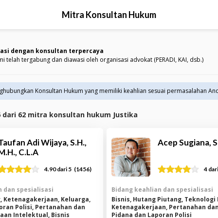
Mitra Konsultan Hukum
asi dengan konsultan terpercaya
mi telah tergabung dan diawasi oleh organisasi advokat (PERADI, KAI, dsb.)
nghubungkan Konsultan Hukum yang memiliki keahlian sesuai permasalahan An
6
dari
62
mitra konsultan hukum Justika
Taufan Adi Wijaya, S.H.,
Acep Sugiana, S.
M.H., C.L.A
(
1456
)
4.90
dari 5
4
dari
 dan spesialisasi
Bidang keahlian dan spesialisasi
, Ketenagakerjaan, Keluarga,
Bisnis, Hutang Piutang, Teknologi 
oran Polisi, Pertanahan dan
Ketenagakerjaan, Pertanahan dan
aan Intelektual, Bisnis
Pidana dan Laporan Polisi