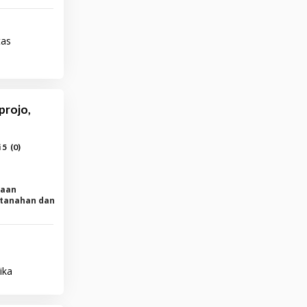
tas
projo,
(
0
)
i 5
yaan
rtanahan dan
ika