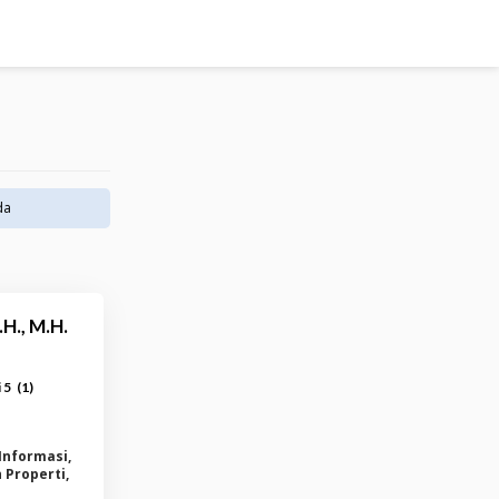
da
H., M.H.
(
1
)
 5
Informasi,
 Properti,