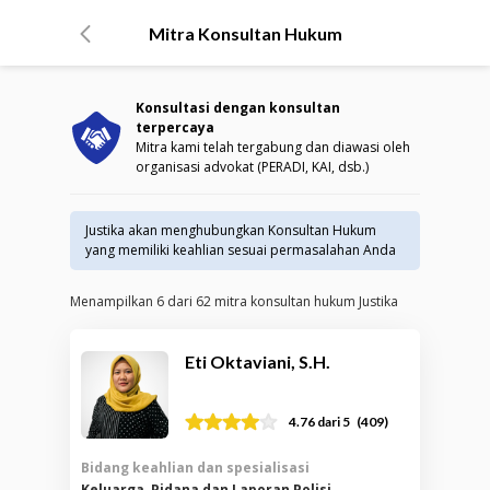
Mitra Konsultan Hukum
Konsultasi dengan konsultan
terpercaya
Mitra kami telah tergabung dan diawasi oleh
organisasi advokat (PERADI, KAI, dsb.)
Justika akan menghubungkan Konsultan Hukum
yang memiliki keahlian sesuai permasalahan Anda
Menampilkan
6
dari
62
mitra konsultan hukum Justika
Eti Oktaviani, S.H.
(
409
)
4.76
dari 5
Bidang keahlian dan spesialisasi
Keluarga, Pidana dan Laporan Polisi,