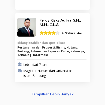
Ferdy Rizky Adilya, S.H.,
M.H., C.L.A.
(
46
)
4.72
dari 5
Bidang keahlian dan spesialisasi
Pertanahan dan Properti, Bisnis, Hutang
Piutang, Pidana dan Laporan Polisi, Keluarga,
Teknologi Informasi
Lebih dari 7 tahun
Magister Hukum dari Universitas
Islam Bandung
Tampilkan Lebih Banyak