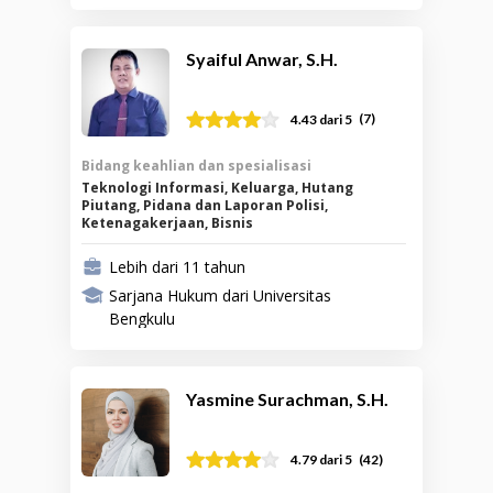
Serikat
Syaiful Anwar, S.H.
(
7
)
4.43
dari 5
Bidang keahlian dan spesialisasi
Teknologi Informasi, Keluarga, Hutang
Piutang, Pidana dan Laporan Polisi,
Ketenagakerjaan, Bisnis
Lebih dari 11 tahun
Sarjana Hukum dari Universitas
Bengkulu
Yasmine Surachman, S.H.
(
42
)
4.79
dari 5