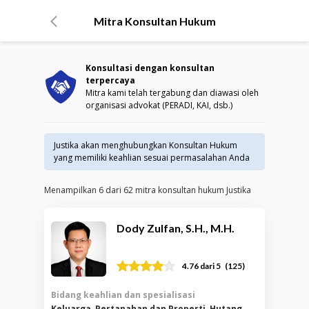
Mitra Konsultan Hukum
Konsultasi dengan konsultan
terpercaya
Mitra kami telah tergabung dan diawasi oleh
organisasi advokat (PERADI, KAI, dsb.)
Justika akan menghubungkan Konsultan Hukum
yang memiliki keahlian sesuai permasalahan Anda
Menampilkan
6
dari
62
mitra konsultan hukum Justika
Dody Zulfan, S.H., M.H.
(
125
)
4.76
dari 5
Bidang keahlian dan spesialisasi
Keluarga, Pertanahan dan Properti, Hutang