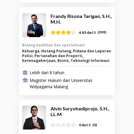
Frandy Risona Tarigan, S.H.,
M.H.
(
399
)
4.83
dari 5
Bidang keahlian dan spesialisasi
Keluarga, Hutang Piutang, Pidana dan Laporan
Polisi, Pertanahan dan Properti,
Ketenagakerjaan, Bisnis, Teknologi Informasi
Lebih dari 8 tahun
Magister Hukum dari Universitas
Widyagama Malang
Alvin Suryohadiprojo, S.H.,
LL.M
(
0
)
0 dari 5