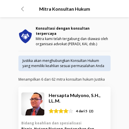
Mitra Konsultan Hukum
Konsultasi dengan konsultan
terpercaya
Mitra kami telah tergabung dan diawasi oleh
organisasi advokat (PERADI, KAI, dsb.)
Justika akan menghubungkan Konsultan Hukum
yang memiliki keahlian sesuai permasalahan Anda
Menampilkan
6
dari
62
mitra konsultan hukum Justika
Hersapta Mulyono, S.H.,
LL.M.
(
2
)
4
dari 5
Bidang keahlian dan spesialisasi
Bisnis, Hutang Piutang, Pertanahan dan