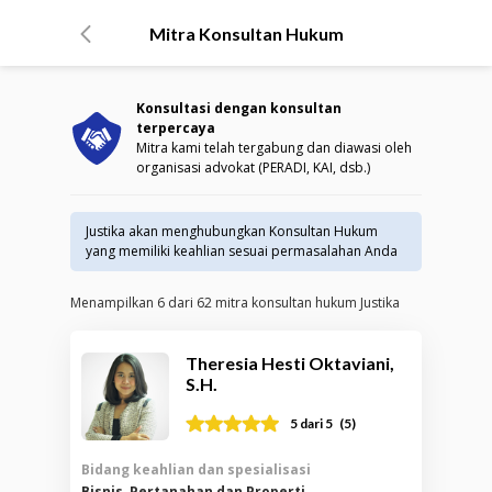
Mitra Konsultan Hukum
Konsultasi dengan konsultan
terpercaya
Mitra kami telah tergabung dan diawasi oleh
organisasi advokat (PERADI, KAI, dsb.)
Justika akan menghubungkan Konsultan Hukum
yang memiliki keahlian sesuai permasalahan Anda
Menampilkan
6
dari
62
mitra konsultan hukum Justika
Theresia Hesti Oktaviani,
S.H.
(
5
)
5
dari 5
Bidang keahlian dan spesialisasi
Bisnis, Pertanahan dan Properti,