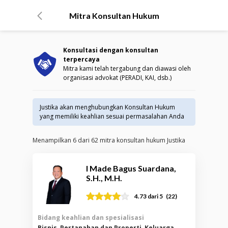
Mitra Konsultan Hukum
Konsultasi dengan konsultan
terpercaya
Mitra kami telah tergabung dan diawasi oleh
organisasi advokat (PERADI, KAI, dsb.)
Justika akan menghubungkan Konsultan Hukum
yang memiliki keahlian sesuai permasalahan Anda
Menampilkan
6
dari
62
mitra konsultan hukum Justika
I Made Bagus Suardana,
S.H., M.H.
(
22
)
4.73
dari 5
Bidang keahlian dan spesialisasi
Bisnis, Pertanahan dan Properti, Keluarga,